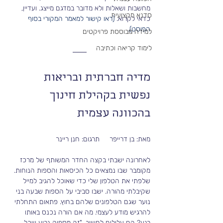
מחשבות ושאלות ולא מדובר במדגם מייצג. ועדיין, 
סדנא מקצועית
כדאי לקרוא.
 (ראו קישור למאמר המקורי בסוף 
הפוסט). 
למידה מבוססת פרויקטים
לימוד קריאה וכתיבה
מדיה חברתית ובריאות 
נפשית בקהילת חינוך 
בהכוונה עצמית
מאת: בן דרייפר     תרגום: חנן ריינר
לאחרונה ישבתי בקצה החדר המשותף של מרכז 
מקומבר שבו נמצאים כל הכיסאות והספות הנוחות. 
שלפתי את הטלפון שלי כדי שאוכל להגיב למייל 
שקיבלתי מהורה. ישבו סביבי על הספות שבעה בני 
נוער שגם הטלפונים שלהם בחוץ. פתאום התחלתי 
להרגיש מודע לעצמי. מה אם הורה נכנס באותו 
רגע? הם עלולים לחשוב, "זה מספיק גרוע שכל 