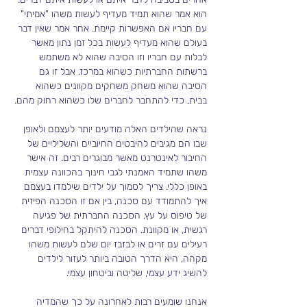
הוא אמר שהוא תמיד מעדיף לעשות משהו "אמיתי" 
עם חבריו אם האפשרות קיימת. אחר אמר שאין דבר 
בעולם שהוא מעדיף לעשות בכל זמן נתון מאשר 
לבלות עם חבריו וזו הסיבה שהוא לא משתמש 
ברשתות החברתיות כשהוא במרכז. אבל זו גם 
הסיבה שהוא משחק משחקים מקוונים כשהוא 
בבית, כדי להתחבר לחברים שלו כשהוא רחוק מהם.
נראה שהילדים האלה מודעים יותר לעצמם ולאופן 
שבו הם מגיבים להיבטים החיוביים והשליליים של 
החיבור לאינטרנט מאשר מבוגרים רבים. זה אישר 
משהו שתמיד האמנתי לגבי חינוך בהכוונה עצמית 
באופן כללי. צריך לסמוך על ילדים שילמדו בעצמם 
איך להתמודד עם סכנה, בין אם זו הסכנה הפיזית 
של טיפוס על עץ, הסכנה החברתית של פגיעה 
רגשית, או מקוונת. הסכנה להיתקל בחילופי דברים 
רעילים עם זרים או לבזבז יום שלם לעשות משהו 
מקהה, היא הדרך הטובה ביותר לעזור לילדים 
להשיג ידע עצמי, שליטה וביטחון עצמי.
אנחנו שומעים רבות לאחרונה על כך שהמדיה 