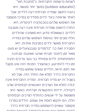
לשהות ברשתות החברתיות. כ"מחנכת חוץ" 
(outdoor educator) במשך יותר מעשור, היא 
נהגה לחשוב שמדיה חברתית רעה לילדים. אבל 
לאחר שראתה כיצד ילדים מסדירים במרכז מקומבר 
את השימוש שלהם בטכנולוגיה דיגיטלית, היא 
החלה להאמין שמדיה חברתית אינה רעה מטבעה 
לילדים. כששאלתי מדוע היא מאמינה שהילדים 
הללו טובים יותר בוויסות השימוש שלהם במדיה 
החברתית מאשר ילדים בסביבות אחרות, היא 
הסבירה זאת כך: "בלימודים קונבנציונליים יש מעט 
מאוד זמן לחיבור חברתי אורגני ואותנטי. מבחינה 
התפתחותית, ילדים ובמיוחד בני נוער צריכים הרבה 
זמן כדי להתרועע. כשהצורך הפנימי הזה אינו מקבל 
את הזמן הראוי, הילדים עושים שימוש במדיה 
החברתית כדרך למלא את החלל הזה. אבל לא 
בשביל זה יש מדיה חברתית. המדיה החברתית אינה 
יכולה למלא את הצרכים האנושיים הבסיסיים שלנו 
לקהילה, ידידות והתקשרות חברתית. כאשר היא 
משמשת על ידי אנשים כתחליף לצרכים הבסיסיים 
הללו, הם יתקשו לווסת את עצמם. הילדים במרכז 
מקומבר עשויים להשתמש במדיה חברתית כדרך 
לחקור תחומי עניין שונים ולהתחבר לאנשים אחרים 