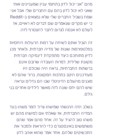
מהם "אני יכול לדון בתחומי עניין שמעניינים אותי 
שאני לא יכול לדון בהם עם החברים שלי. אבל אני 
שמח בשביל החברים שלי שלא נמצאים ב-Reddit 
כי יש מקרים שנאמרים שם דברים לא ראויים, אז 
לעולם לא אנסה לגרום לחבר להצטרף לזה.
זה הוביל אותם לשיחה על רמות הרעילות היחסיות 
בפלטפורמות שונות של מדיה חברתית, ולאחר מכן 
לדיון מתוחכם כיצד מתפקדת דינמיקה חברתית 
מקוונת שלילית. למרות העובדה שרובם אינם 
ברשתות החברתיות, נראה היה שכולם היו 
מעודכנים היטב בתרבות המקוונת. ברור שהם לא 
מוגנים מהעולם הדיגיטלי שבו הם גדלים ונראה 
שיש להם יחס שונה לזה מאשר לילדים אחרים בני 
גילם.
בשלב הזה הרגשתי שמישהו צריך לומר משהו בעד 
המדיה החברתית, אז שאלתי אם למישהו מהם יש 
משהו טוב להגיד על זה. אחד מהם אמר שהם 
משתמשים באינסטגרם כדי להראות ולמכור את 
התכשיטים שלהם. אחר אמר שהוא אוהב לדון 