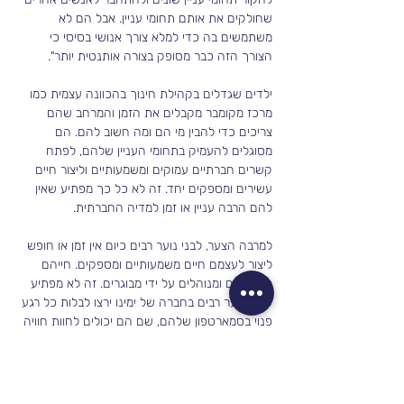
שחולקים את אותם תחומי עניין. אבל הם לא 
משתמשים בה כדי למלא צורך אנושי בסיסי כי 
הצורך הזה כבר מסופק בצורה אותנטית יותר".
ילדים שגדלים בקהילת חינוך בהכוונה עצמית כמו 
מרכז מקומבר מקבלים את הזמן והמרחב שהם 
צריכים כדי להבין מי הם ומה חשוב להם. הם 
מסוגלים להעמיק בתחומי העניין שלהם, לפתח 
קשרים חברתיים עמוקים ומשמעותיים וליצור חיים 
עשירים ומספקים יחד. זה לא כל כך מפתיע שאין 
להם הרבה עניין או זמן למדיה החברתית.
למרבה הצער, לבני נוער רבים כיום אין זמן או חופש 
ליצור לעצמם חיים משמעותיים ומספקים. חייהם 
מתוכננים ומנוהלים על ידי מבוגרים. זה לא מפתיע 
שבני נוער רבים בחברה של ימינו ירצו לבלות כל רגע 
פנוי בסמארטפון שלהם, שם הם יכולים לחוות חוויה 
שאינה מבוקרת, מפוקחת ונשפטת על ידי מבוגרים. 
אנחנו שומעים אנשים שמתנגדים לסמארטפונים 
לפני התיכון, טוענים לאי שימוש במדיה חברתית 
לפני גיל 16 ולא מאפשרים להכניס טלפונים לבתי 