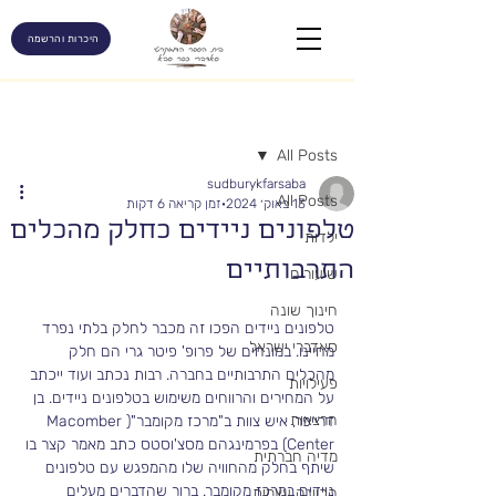
היכרות והרשמה
פוסט
All Posts
sudburykfarsaba
All Posts
13 באוק׳ 2024
זמן קריאה 6 דקות
טלפונים ניידים כחלק מהכלים
ילדות
התרבותיים
שיעורים
חינוך שונה
טלפונים ניידים הפכו זה מכבר לחלק בלתי נפרד 
סאדברי ישראל
מחיינו. במונחים של פרופ' פיטר גרי הם חלק 
מהכלים התרבותיים בחברה. רבות נכתב ועוד ייכתב 
פעילויות
על המחירים והרווחים משימוש בטלפונים ניידים. בן 
הרצאות
דרייפר, איש צוות ב"מרכז מקומבר"(Macomber 
Center) בפרמינגהם מסצ'וסטס כתב מאמר קצר בו 
מדיה חברתית
שיתף בחלק מהחוויה שלו מהמפגש עם טלפונים 
ניידים במרכז מקומבר. ברור שהדברים מעלים 
הכוונה עצמית