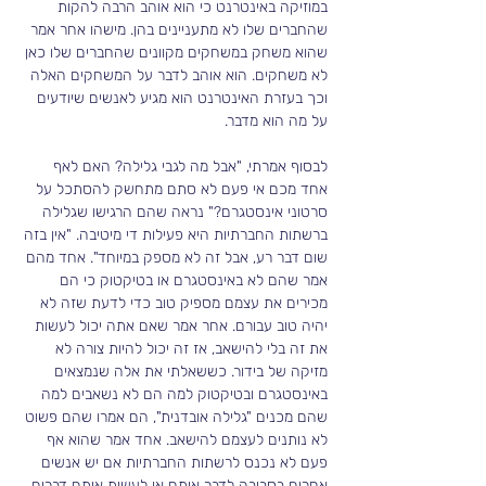
במוזיקה באינטרנט כי הוא אוהב הרבה להקות 
שהחברים שלו לא מתעניינים בהן. מישהו אחר אמר 
שהוא משחק במשחקים מקוונים שהחברים שלו כאן 
לא משחקים. הוא אוהב לדבר על המשחקים האלה 
וכך בעזרת האינטרנט הוא מגיע לאנשים שיודעים 
על מה הוא מדבר.
לבסוף אמרתי, "אבל מה לגבי גלילה? האם לאף 
אחד מכם אי פעם לא סתם מתחשק להסתכל על 
סרטוני אינסטגרם?" נראה שהם הרגישו שגלילה 
ברשתות החברתיות היא פעילות די מיטיבה. "אין בזה 
שום דבר רע, אבל זה לא מספק במיוחד". אחד מהם 
אמר שהם לא באינסטגרם או בטיקטוק כי הם 
מכירים את עצמם מספיק טוב כדי לדעת שזה לא 
יהיה טוב עבורם. אחר אמר שאם אתה יכול לעשות 
את זה בלי להישאב, אז זה יכול להיות צורה לא 
מזיקה של בידור. כששאלתי את אלה שנמצאים 
באינסטגרם ובטיקטוק למה הם לא נשאבים למה 
שהם מכנים "גלילה אובדנית", הם אמרו שהם פשוט 
לא נותנים לעצמם להישאב. אחד אמר שהוא אף 
פעם לא נכנס לרשתות החברתיות אם יש אנשים 
אחרים בסביבה לדבר איתם או לעשות איתם דברים. 