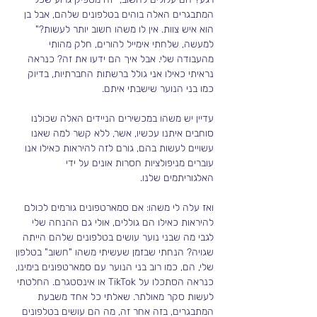
המתבגרים האלה בוהים בטלפונים שלהם, אבל בן 
הוא איש צוות. אין לו משהו חשוב יותר לעשות?"
למעשה, שלחתי אימייל להורים, חלק מהותי 
מהעבודה שלי. אבל איך הם ידעו את זה? כנראה 
נראיתי כאילו אני גולל ברשתות החברתיות, בדיוק 
כמו בני הנוער שישבתי איתם.
עדיין יש משהו במכשירים הניידים האלה שכולנו 
סוחבים איתנו עכשיו, אשר, ללא קשר למה שאנו 
עשויים לעשות בהם, גורם לזה להיראות כאילו אנו 
עוברים מניפולציות חסרות אונים על ידי 
האלגוריתמים שלנו.
ואז עלה לי משהו: אם סמארטפונים גורמים לכולם 
להיראות כאילו הם גוללים, אולי גם ההנחה שלי 
לגבי מה שבני נוער עושים בטלפונים שלהם הייתה 
שגויה? הנחתי שבזמן שעשיתי משהו "חשוב" בטלפון 
שלי, הם, כמו רוב בני הנוער עם סמארטפונים בימינו, 
כנראה הסתכלו על TikTok או אינסטגרם. החלטתי 
לעשות סקר מאולתר. שאלתי כל אחד משבעת 
המתבגרים, בזה אחר זה, מה הם עושים בטלפונים 