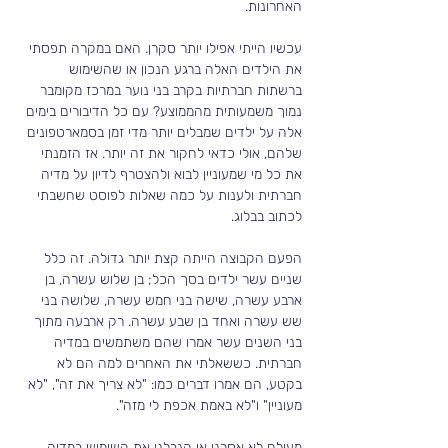
האחרונות.
עכשיו הייתי אפילו יותר סקרן. האם במקרה תפסתי 
את הילדים האלה ברגע הנכון או שהשימוש 
ברשתות חברתיות בקרב בני נוער במרכז מקומבר 
נמוך משמעותית מהממוצע? עם כל הדיבורים בימים 
אלה על ילדים שמבלים יותר מדי זמן בסמארטפונים 
שלהם, אולי כדאי לחקור את זה יותר. אז הזמנתי 
את כל מי שמעוניין לבוא ולהצטרף לדיון על מדיה 
חברתית ולענות על כמה שאלות לפוסט שחשבתי 
לכתוב בבלוג.
הפעם הקבוצה הייתה קצת יותר גדולה. זה כלל 
שניים עשר ילדים בסך הכל; בן שלוש עשרה, בן 
ארבע עשרה, שישה בני חמש עשרה, שלושה בני 
שש עשרה ואחד בן שבע עשרה. רק ארבעה מתוך 
בני השנים עשר אמרו שהם משתמשים במדיה 
חברתית. כששאלתי את האחרים למה הם לא 
בקטע, הם אמרו דברים כמו: "לא צריך את זה", "לא 
מעוניין" ו"לא באמת אכפת לי מזה".
מעולם לא אסרנו או הגבלנו את השימוש במדיה 