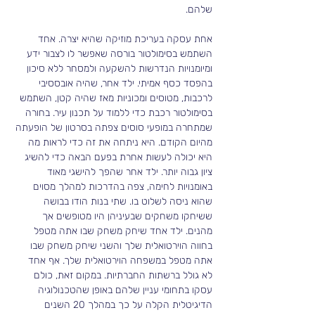
שלהם.
אחת עסקה בעריכת מוזיקה שהיא יצרה. אחד 
השתמש בסימולטור בורסה שאפשר לו לצבור ידע 
ומיומנויות הנדרשות להשקעה ולמסחר ללא סיכון 
בהפסד כסף אמיתי. ילד אחר, שהיה אובססיבי 
לרכבות, מטוסים ומכוניות מאז שהיה קטן, השתמש 
בסימולטור רכבת כדי ללמוד על תכנון עיר. בחורה 
שמתחרה במופעי סוסים צפתה בסרטון של הופעתה 
מהיום הקודם. היא ניתחה את זה כדי לראות מה 
היא יכולה לעשות אחרת בפעם הבאה כדי להשיג 
ציון גבוה יותר. ילד אחר שהפך להישגי מאוד 
באומנויות לחימה, צפה בהדרכות למהלך מסוים 
שהוא ניסה לשלוט בו. שתי בנות הודו בבושה 
ששיחקו משחקים שבעיניהן היו מטופשים אך 
מהנים. ילד אחד שיחק משחק שבו אתה מטפל 
בחווה הוירטואלית שלך והשני שיחק משחק שבו 
אתה מטפל במשפחה הוירטואלית שלך. אף אחד 
לא גולל ברשתות החברתיות. במקום זאת, כולם 
עסקו בתחומי עניין שלהם באופן שהטכנולוגיה 
הדיגיטלית הקלה על כך במהלך 20 השנים 