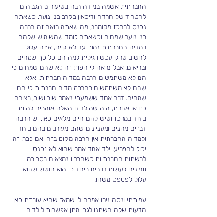
החברתית אשמה במידה רבה בשיעורים הגבוהים 
להטריד של חרדה ודיכאון בקרב בני נוער. כשאתה 
נכנס למרכז מקומבר, מה שאתה רואה זה הרבה 
בני נוער שמחים וכשאתה לומד שהשימוש שלהם 
במדיה החברתית נמוך עד לא קיים, אתה עלול 
לחשוב שרק עכשיו גילית למה הם כל כך שמחים 
ובריאים. אבל נראה לי הפוך: זה לא שהם שמחים כי 
הם לא משתמשים הרבה במדיה חברתית, אלא 
שהם לא משתמשים בהרבה מדיה חברתית כי הם 
שמחים. דבר אחד ששמעתי נאמר שוב ושוב, בצורה 
כזו או אחרת, היה שהילדים האלה אוהבים להיות 
ביחד במרכז ושיש להם חיים מלאים כאן. יש הרבה 
דברים מהנים ומעניינים שהם מעורבים בהם ביחד 
ולמדיה החברתית אין הרבה מקום בזה. אם כבר, זה 
יכול להפריע. ילד אחד אמר שהוא לא נכנס 
לרשתות החברתיות כשחבריו נמצאים בסביבה 
וזמינים לעשות דברים ביחד כי הוא חושש שהוא 
עלול לפספס משהו.
עמיתתי ונסה נירו אמרה לי שמאז שהיא עובדת כאן 
הדעות שלה השתנו לגבי מתן אפשרות לילדים 